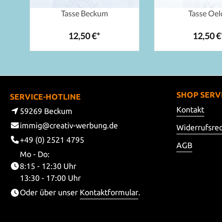
Tasse Beckum
Tasse Oel
12,50 €*
12,50 €
SHOP SERV
SERVICE-HOTLINE
Kontakt
59269 Beckum
immig@creativ-werbung.de
Widerrufsre
+49 (0) 2521 4795
AGB
Mo - Do:
8:15 - 12:30 Uhr
13:30 - 17:00 Uhr
Oder über unser
Kontaktformular
.