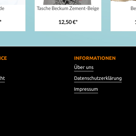
de
Tasche Beckum Zement-Beige
Be
*
12,50 €*
ICE
INFORMATIONEN
Über uns
cht
Datenschutzerklärung
Impressum