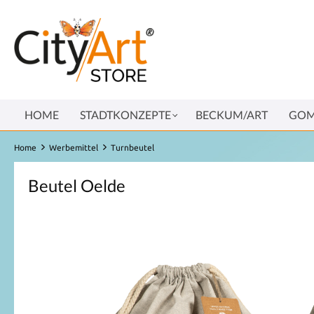
HOME
STADTKONZEPTE
BECKUM/ART
GOM
Home
Werbemittel
Turnbeutel
Beutel Oelde