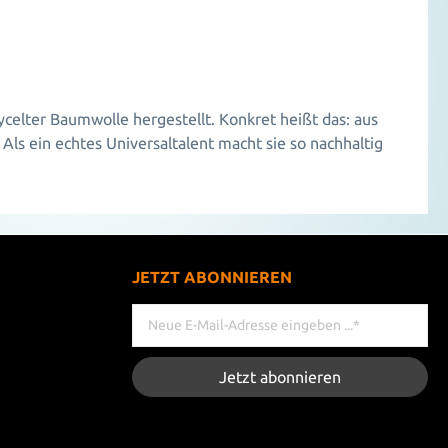
ycelter Baumwolle hergestellt. Konkret heißt das: aus
ls ein echtes Universaltalent macht sie so nachhaltig
JETZT ABONNIEREN
Jetzt abonnieren