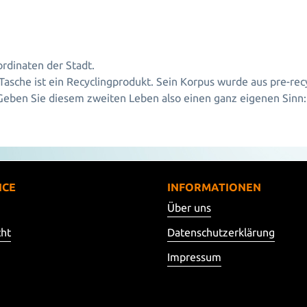
rdinaten der Stadt.
Tasche ist ein Recyclingprodukt. Sein Korpus wurde aus pre-rec
Geben Sie diesem zweiten Leben also einen ganz eigenen Sinn: A
ICE
INFORMATIONEN
Über uns
cht
Datenschutzerklärung
Impressum