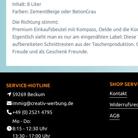
Inhalt: 8 Liter
Farben: ZementBeige oder BetonGrau
Die Richtung stimmt:
Premium Einkaufsbeutel mit Kompass, Oelde und die Koo
Eigentlich sieht man es nur am eingenähten Label: Diese 
aufbereiteten Schnittresten aus der Taschenproduktion. 
Freude und als Geschenk Freunde.
SHOP SERV
SERVICE-HOTLINE
Kontakt
59269 Beckum
immig@creativ-werbung.de
Widerrufsre
+49 (0) 2521 4795
AGB
Mo - Do:
8:15 - 12:30 Uhr
13:30 - 17:00 Uhr