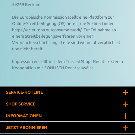
59269 Beckum
Die Europäische Kommission stellt eine Plattform zur
Online-Streitbeilegung (OS) bereit, die Sie hier finden
https://ec.europa.eu/consumers/odr/
. Zur Teilnahme an
einem Streitbeilegungsverfahren vor einer
Verbraucherschlichtungsstelle sind wir nicht verpflichtet
und nicht bereit.
Impressum
erstellt mit dem
Trusted Shops
Rechtstexter in
Kooperation mit
FÖHLISCH Rechtsanwälte
.
SERVICE-HOTLINE
SHOP SERVICE
INFORMATIONEN
JETZT ABONNIEREN