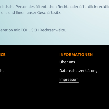
stische Person des öffentlichen Rechts oder öffentlich-rechtl
n uns und Ihnen unser Geschäftssitz.
peration mit
FÖHLISCH Rechtsanwälte
.
ICE
INFORMATIONEN
Über uns
cht
Datenschutzerklärung
Impressum