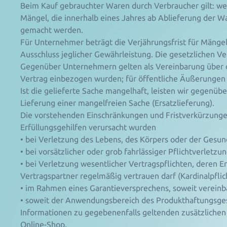
Beim Kauf gebrauchter Waren durch Verbraucher gilt: wen
Mängel, die innerhalb eines Jahres ab Ablieferung der W
gemacht werden.
Für Unternehmer beträgt die Verjährungsfrist für Mänge
Ausschluss jeglicher Gewährleistung. Die gesetzlichen V
Gegenüber Unternehmern gelten als Vereinbarung über d
Vertrag einbezogen wurden; für öffentliche Äußerungen
Ist die gelieferte Sache mangelhaft, leisten wir gegen
Lieferung einer mangelfreien Sache (Ersatzlieferung).
Die vorstehenden Einschränkungen und Fristverkürzungen
Erfüllungsgehilfen verursacht wurden
• bei Verletzung des Lebens, des Körpers oder der Gesun
• bei vorsätzlicher oder grob fahrlässiger Pflichtverletzu
• bei Verletzung wesentlicher Vertragspflichten, deren 
Vertragspartner regelmäßig vertrauen darf (Kardinalpflic
• im Rahmen eines Garantieversprechens, soweit vereinba
• soweit der Anwendungsbereich des Produkthaftungsgese
Informationen zu gegebenenfalls geltenden zusätzlichen
Online-Shop.