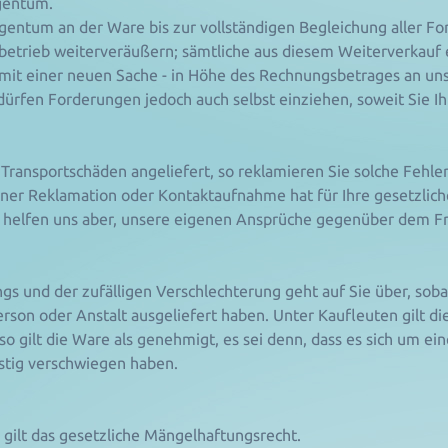
igentum.
gentum an der Ware bis zur vollständigen Begleichung aller F
sbetrieb weiterveräußern; sämtliche aus diesem Weiterverkau
it einer neuen Sache - in Höhe des Rechnungsbetrages an uns
 dürfen Forderungen jedoch auch selbst einziehen, soweit Sie 
Transportschäden angeliefert, so reklamieren Sie solche Fehle
einer Reklamation oder Kontaktaufnahme hat für Ihre gesetzli
e helfen uns aber, unsere eigenen Ansprüche gegenüber dem Fr
ngs und der zufälligen Verschlechterung geht auf Sie über, sob
son oder Anstalt ausgeliefert haben. Unter Kaufleuten gilt di
so gilt die Ware als genehmigt, es sei denn, dass es sich um e
listig verschwiegen haben.
 gilt das gesetzliche Mängelhaftungsrecht.