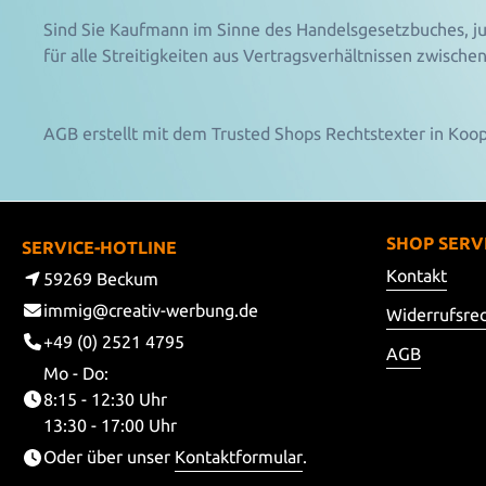
Sind Sie Kaufmann im Sinne des Handelsgesetzbuches, juri
für alle Streitigkeiten aus Vertragsverhältnissen zwische
AGB
erstellt mit dem
Trusted Shops
Rechtstexter in Koo
SHOP SERV
SERVICE-HOTLINE
Kontakt
59269 Beckum
immig@creativ-werbung.de
Widerrufsre
+49 (0) 2521 4795
AGB
Mo - Do:
8:15 - 12:30 Uhr
13:30 - 17:00 Uhr
Oder über unser
Kontaktformular
.