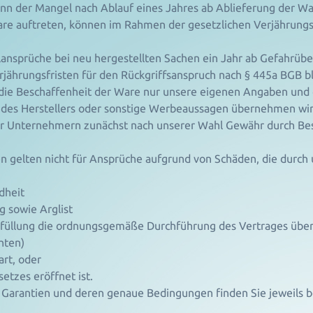
n der Mangel nach Ablauf eines Jahres ab Ablieferung der War
are auftreten, können im Rahmen der gesetzlichen Verjährungs
lansprüche bei neu hergestellten Sachen ein Jahr ab Gefahrüb
erjährungsfristen für den Rückgriffsanspruch nach § 445a BGB b
ie Beschaffenheit der Ware nur unsere eigenen Angaben und di
 des Herstellers oder sonstige Werbeaussagen übernehmen wir
über Unternehmern zunächst nach unserer Wahl Gewähr durch B
 gelten nicht für Ansprüche aufgrund von Schäden, die durch u
dheit
ng sowie Arglist
Erfüllung die ordnungsgemäße Durchführung des Vertrages über
hten)
rt, oder
tzes eröffnet ist.
 Garantien und deren genaue Bedingungen finden Sie jeweils 