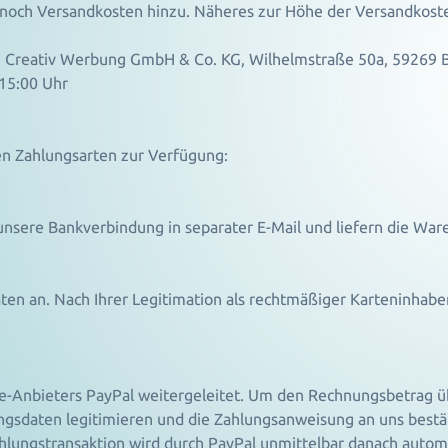
och Versandkosten hinzu. Näheres zur Höhe der Versandkoste
bei Creativ Werbung GmbH & Co. KG, Wilhelmstraße 50a, 5926
 15:00 Uhr
en Zahlungsarten zur Verfügung:
unsere Bankverbindung in separater E-Mail und liefern die War
ten an. Nach Ihrer Legitimation als rechtmäßiger Karteninhabe
ne-Anbieters PayPal weitergeleitet. Um den Rechnungsbetrag ü
Zugangsdaten legitimieren und die Zahlungsanweisung an uns bes
Zahlungstransaktion wird durch PayPal unmittelbar danach auto