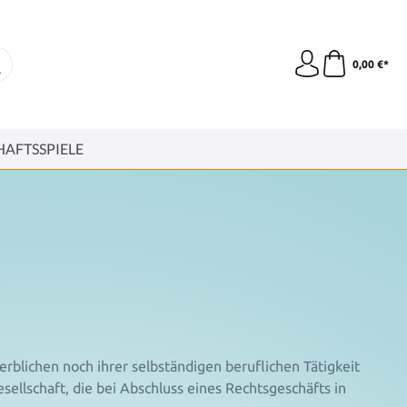
0,00 €*
HAFTSSPIELE
rblichen noch ihrer selbständigen beruflichen Tätigkeit
ellschaft, die bei Abschluss eines Rechtsgeschäfts in