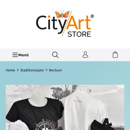
Menü
Home
Stadtkonzepte
Beckum