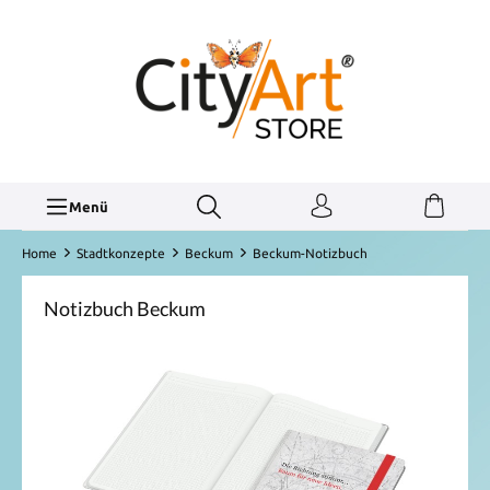
Menü
Home
Stadtkonzepte
Beckum
Beckum-Notizbuch
Notizbuch Beckum